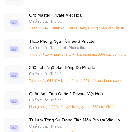
Orb Master Private Việt Hóa
Chiến thuật | Thẻ bài
Tặng 28k tệ + 888k kc + Tất cả Bóng (Bóng nhân vật/Cầu thủ): x1 + Cúp danh vọng: 8,000
Tháp Phòng Ngự Hồn Sư 3 Private
Chiến thuật | Theo lượt | Phòng thủ
Tặng VIP 15 + ngày 648 tệ + Nạp giảm giá 99% các gói trong game, 360k =10k tệ
360mobi Ngôi Sao Bóng Đá Private
Chiến thuật | Thẻ bài
Tặng ngày 648 tệ + Nạp giảm giá 90% các gói trong game, 360k = 1k tệ
Quần Anh Tam Quốc 2 Private Việt Hoá
Chiến thuật | Thẻ bài
Nạp giảm giá 99% các gói trong game, 360k = 10k tệ
T
A Làm Tông Sư Trong Tiên Môn Private Việt Hoá Chuẩn
Chiến thuật | Thẻ bài