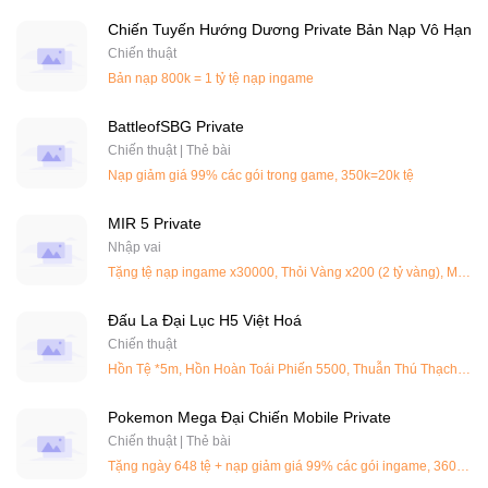
Chiến Tuyến Hướng Dương Private Bản Nạp Vô Hạn
Chiến thuật
Bản nạp 800k = 1 tỷ tệ nạp ingame
BattleofSBG Private
Chiến thuật | Thẻ bài
Nạp giảm giá 99% các gói trong game, 350k=20k tệ
MIR 5 Private
Nhập vai
Tặng tệ nạp ingame x30000, Thỏi Vàng x200 (2 tỷ vàng), Mảnh Vũ Khí Đa Sắc x500, Mảnh Vũ Khí Lăng Sắc x800, Mảnh Phòng Ngự Đa Sắc x1250, Mảnh Phòng Ngự Lăng Sắc x2000, Mảnh Trang Sức Đa Sắc x2330, Mảnh Trang Sức Lăng Sắc x3732, Phù Tẩy Luyện x50, Dầu Chúc Phúc x100, Kim Cương Đá x(Chưa hiển thị số lượng cụ thể), Mảnh Đá Quý x500, Ngọc Toái x500, Lá Kết Ước x500, Huyền Băng Thiết Cấp 10 x5
Đấu La Đại Lục H5 Việt Hoá
Chiến thuật
Hồn Tệ *5m, Hồn Hoàn Toái Phiến 5500, Thuẫn Thú Thạch 14, 2.5 Bội Dược Thủy Tự Tuyển Rương 1, Hải Thần Tam Xoa Kích 1, Tu La Ma Kiếm 1, Trí Mệnh Hồn Thạch Bảo Rương 1, Ô Cương 20, 1.5 Bội Kinh Nghiệm Dược Thủy (hoặc vật phẩm kinh nghiệm tương đương)*4
Pokemon Mega Đại Chiến Mobile Private
Chiến thuật | Thẻ bài
Tặng ngày 648 tệ + nạp giảm giá 99% các gói ingame, 360k = 10k tệ