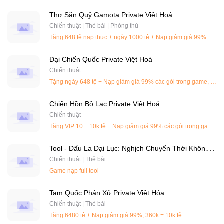
Thợ Săn Quỷ Gamota Private Việt Hoá
Chiến thuật | Thẻ bài | Phòng thủ
Tặng 648 tệ nạp thực + ngày 1000 tệ + Nạp giảm giá 99% các gói trong game, 360k =20k tệ
Đại Chiến Quốc Private Việt Hoá
Chiến thuật
Tặng ngày 648 tệ + Nạp giảm giá 99% các gói trong game, 360k = 20k tệ
Chiến Hồn Bộ Lạc Private Việt Hoá
Chiến thuật
Tặng VIP 10 + 10k tệ + Nạp giảm giá 99% các gói trong game, 360k =10k tệ + GM thương thành
T
Ool - Đấu La Đại Lục: Nghịch Chuyển Thời Không Private
Chiến thuật | Thẻ bài
Game nạp full tool
Tam Quốc Phán Xử Private Việt Hóa
Chiến thuật | Thẻ bài
Tặng 6480 tệ + Nạp giảm giá 99%, 360k = 10k tệ