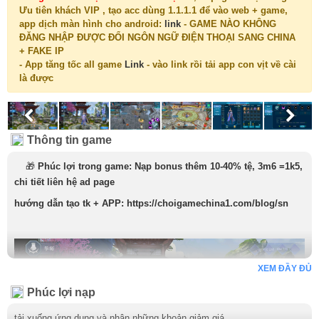
Ưu tiên khách VIP , tạo acc dùng 1.1.1.1 để vào web + game,
app dịch màn hình cho android:
link
- GAME NÀO KHÔNG
ĐĂNG NHẬP ĐƯỢC ĐỔI NGÔN NGỮ ĐIỆN THOẠI SANG CHINA
+ FAKE IP
- App tăng tốc all game
Link
- vào link rồi tải app con vịt về cài
là được
Thông tin game
🎁
Phúc lợi trong game:
Nạp bonus thêm 10-40% tệ, 3m6 =1k5,
chi tiết liên hệ ad page
hướng dẫn tạo tk + APP:
https://choigamechina1.com/blog/sn
Phúc lợi nạp
tải xuống ứng dụng và nhận những khoản giảm giá