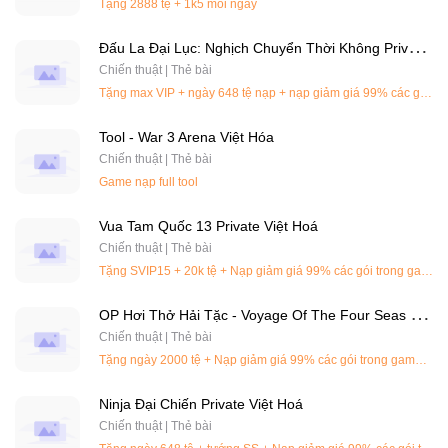
Tặng 2888 tệ + 1k5 mỗi ngày
Đ
Ấu La Đại Lục: Nghịch Chuyển Thời Không Private Việt Hoá
Chiến thuật | Thẻ bài
Tặng max VIP + ngày 648 tệ nạp + nạp giảm giá 99% các gói trong game, 360k =10k tệ
Tool - War 3 Arena Việt Hóa
Chiến thuật | Thẻ bài
Game nạp full tool
Vua Tam Quốc 13 Private Việt Hoá
Chiến thuật | Thẻ bài
Tặng SVIP15 + 20k tệ + Nạp giảm giá 99% các gói trong game, 360k =10k tệ + GM
O
P Hơi Thở Hải Tặc - Voyage Of The Four Seas Private Việt Hoá
Chiến thuật | Thẻ bài
Tặng ngày 2000 tệ + Nạp giảm giá 99% các gói trong game, 360k=10k tệ
Ninja Đại Chiến Private Việt Hoá
Chiến thuật | Thẻ bài