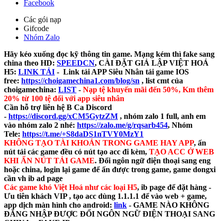
Facebook
Các gói nạp
Gifcode
Nhóm Zalo
Hãy kéo xuống đọc kỹ thông tin game. Mạng kém thì fake sang
china theo HD:
SPEEDCN
, CÀI ĐẶT GIẢ LẬP VIỆT HOÁ
H5:
LINK TẢI
- Link tải APP Siêu Nhân tải game IOS
free:
https://choigamechina1.com/blog/sn
, list cmt của
choigamechina:
LIST
-
Nạp tệ khuyến mãi đến 50%, Km thêm
20% từ 100 tệ đối với app siêu nhân
Cần hỗ trợ liên hệ B Ca Discord
-
https://discord.gg/xCM5GytzZM
, nhóm zalo 1 full, anh em
vào nhóm zalo 2 nhé:
https://zalo.me/g/rqsarb454
, Nhóm
Tele:
https://t.me/+S8daDS1nTVY0MzY1
KHÔNG TẠO TÀI KHOẢN TRONG GAME HAY APP
, ấn
nút tải các game đều có nút tạo acc đi kèm,
TẠO ACC Ở WEB
KHI ẤN NÚT TẢI GAME
. Đổi ngôn ngữ điện thoại sang eng
hoặc china, login lại game để ấn được trong game, game dongxi
cần vh ib ad page
Các game khó Việt Hoá như các loại H5
, ib page để đặt hàng -
Ưu tiên khách VIP , tạo acc dùng 1.1.1.1 để vào web + game,
app dịch màn hình cho android:
link
- GAME NÀO KHÔNG
ĐĂNG NHẬP ĐƯỢC ĐỔI NGÔN NGỮ ĐIỆN THOẠI SANG