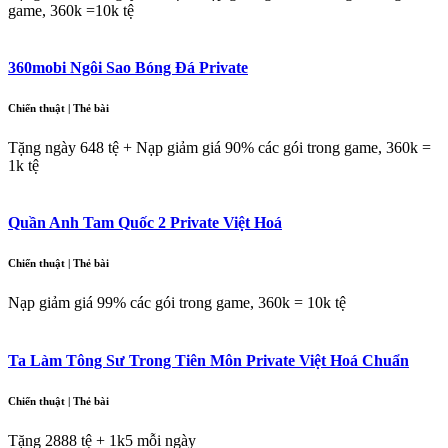
game, 360k =10k tệ
360mobi Ngôi Sao Bóng Đá Private
Chiến thuật | Thẻ bài
Tặng ngày 648 tệ + Nạp giảm giá 90% các gói trong game, 360k =
1k tệ
Quần Anh Tam Quốc 2 Private Việt Hoá
Chiến thuật | Thẻ bài
Nạp giảm giá 99% các gói trong game, 360k = 10k tệ
Ta Làm Tông Sư Trong Tiên Môn Private Việt Hoá Chuẩn
Chiến thuật | Thẻ bài
Tặng 2888 tệ + 1k5 mỗi ngày