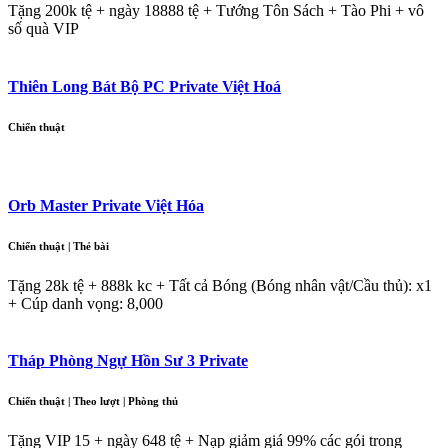
Tặng 200k tệ + ngày 18888 tệ + Tướng Tôn Sách + Tào Phi + vô
số quà VIP
Thiên Long Bát Bộ PC Private Việt Hoá
Chiến thuật
Orb Master Private Việt Hóa
Chiến thuật | Thẻ bài
Tặng 28k tệ + 888k kc + Tất cả Bóng (Bóng nhân vật/Cầu thủ): x1
+ Cúp danh vọng: 8,000
Tháp Phòng Ngự Hồn Sư 3 Private
Chiến thuật | Theo lượt | Phòng thủ
Tặng VIP 15 + ngày 648 tệ + Nạp giảm giá 99% các gói trong