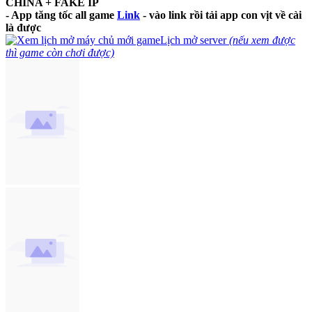
CHINA + FAKE IP
- App tăng tốc all game
Link
- vào link rồi tải app con vịt về cài
là được
Lịch mở server
(nếu xem được
thì game còn chơi được)