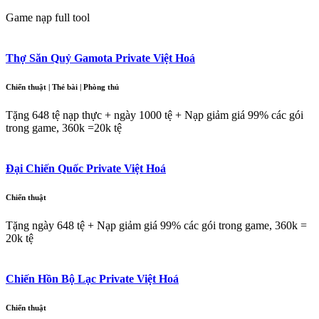
Game nạp full tool
Thợ Săn Quỷ Gamota Private Việt Hoá
Chiến thuật | Thẻ bài | Phòng thủ
Tặng 648 tệ nạp thực + ngày 1000 tệ + Nạp giảm giá 99% các gói
trong game, 360k =20k tệ
Đại Chiến Quốc Private Việt Hoá
Chiến thuật
Tặng ngày 648 tệ + Nạp giảm giá 99% các gói trong game, 360k =
20k tệ
Chiến Hồn Bộ Lạc Private Việt Hoá
Chiến thuật