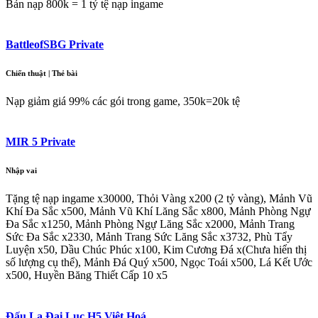
Bản nạp 800k = 1 tỷ tệ nạp ingame
BattleofSBG Private
Chiến thuật | Thẻ bài
Nạp giảm giá 99% các gói trong game, 350k=20k tệ
MIR 5 Private
Nhập vai
Tặng tệ nạp ingame x30000, Thỏi Vàng x200 (2 tỷ vàng), Mảnh Vũ
Khí Đa Sắc x500, Mảnh Vũ Khí Lăng Sắc x800, Mảnh Phòng Ngự
Đa Sắc x1250, Mảnh Phòng Ngự Lăng Sắc x2000, Mảnh Trang
Sức Đa Sắc x2330, Mảnh Trang Sức Lăng Sắc x3732, Phù Tẩy
Luyện x50, Dầu Chúc Phúc x100, Kim Cương Đá x(Chưa hiển thị
số lượng cụ thể), Mảnh Đá Quý x500, Ngọc Toái x500, Lá Kết Ước
x500, Huyền Băng Thiết Cấp 10 x5
Đấu La Đại Lục H5 Việt Hoá