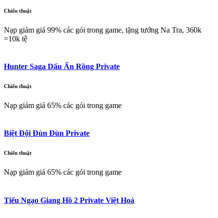
Chiến thuật
Nạp giảm giá 99% các gói trong game, tặng tướng Na Tra, 360k
=10k tệ
Hunter Saga Dấu Ấn Rồng Private
Chiến thuật
Nạp giảm giá 65% các gói trong game
Biệt Đội Đùn Đùn Private
Chiến thuật
Nạp giảm giá 65% các gói trong game
Tiếu Ngạo Giang Hồ 2 Private Việt Hoá