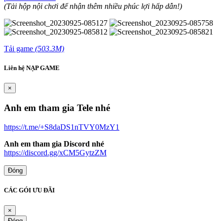
(Tải hộp nội chơi để nhận thêm nhiều phúc lợi hấp dẫn!)
Tải game
(503.3M)
Liên hệ
NẠP GAME
×
Anh em tham gia Tele nhé
https://t.me/+S8daDS1nTVY0MzY1
Anh em tham gia Discord nhé
https://discord.gg/xCM5GytzZM
Đóng
CÁC GÓI ƯU ĐÃI
×
Đóng