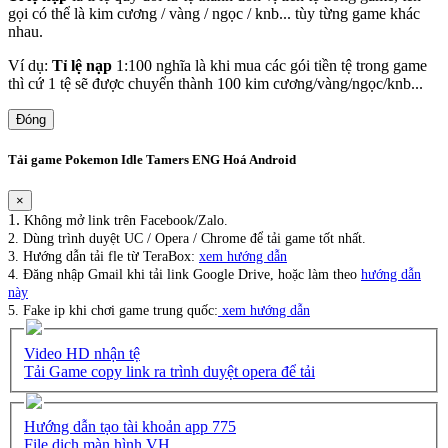
gọi có thể là kim cương / vàng / ngọc / knb... tùy từng game khác
nhau.
Ví dụ:
Tỉ lệ nạp
1:100 nghĩa là khi mua các gói tiền tệ trong game
thì cứ 1 tệ sẽ được chuyển thành 100 kim cương/vàng/ngọc/knb...
Đóng
Tải game
Pokemon Idle Tamers ENG Hoá
Android
×
1.
Không mở link trên Facebook/Zalo.
2. Dùng trình duyệt UC / Opera / Chrome để tải game tốt nhất.
3. Hướng dẫn tải fle từ TeraBox:
xem hướng dẫn
4. Đăng nhập Gmail khi tải link Google Drive, hoặc làm theo
hướng dẫn
này
5. Fake ip khi chơi game trung quốc:
xem hướng dẫn
Video HD nhận tệ
Tải Game copy link ra trình duyệt opera để tải
Hướng dẫn tạo tài khoản app 775
File dịch màn hình VH