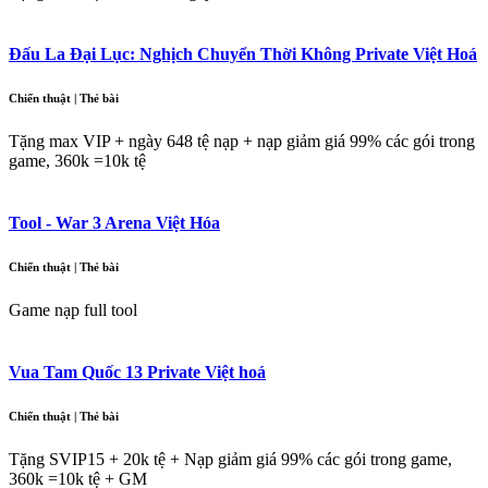
Đấu La Đại Lục: Nghịch Chuyển Thời Không Private Việt Hoá
Chiến thuật | Thẻ bài
Tặng max VIP + ngày 648 tệ nạp + nạp giảm giá 99% các gói trong
game, 360k =10k tệ
Tool - War 3 Arena Việt Hóa
Chiến thuật | Thẻ bài
Game nạp full tool
Vua Tam Quốc 13 Private Việt hoá
Chiến thuật | Thẻ bài
Tặng SVIP15 + 20k tệ + Nạp giảm giá 99% các gói trong game,
360k =10k tệ + GM