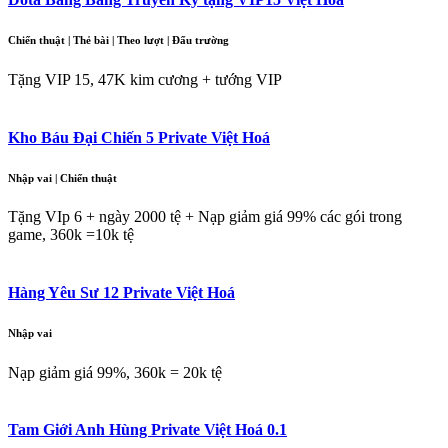
Chiến thuật | Thẻ bài | Theo lượt | Đấu trường
Tặng VIP 15, 47K kim cương + tướng VIP
Kho Báu Đại Chiến 5 Private Việt Hoá
Nhập vai | Chiến thuật
Tặng VIp 6 + ngày 2000 tệ + Nạp giảm giá 99% các gói trong
game, 360k =10k tệ
Hàng Yêu Sư 12 Private Việt Hoá
Nhập vai
Nạp giảm giá 99%, 360k = 20k tệ
Tam Giới Anh Hùng Private Việt Hoá 0.1