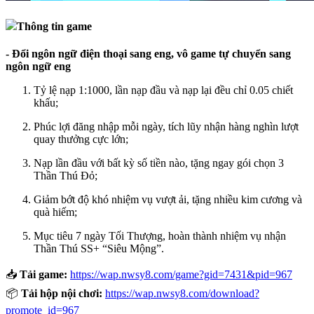
Thông tin game
- Đổi ngôn ngữ điện thoại sang eng, vô game tự chuyển sang
ngôn ngữ eng
Tỷ lệ nạp 1:1000, lần nạp đầu và nạp lại đều chỉ 0.05 chiết
khấu;
Phúc lợi đăng nhập mỗi ngày, tích lũy nhận hàng nghìn lượt
quay thưởng cực lớn;
Nạp lần đầu với bất kỳ số tiền nào, tặng ngay gói chọn 3
Thần Thú Đỏ;
Giảm bớt độ khó nhiệm vụ vượt ải, tặng nhiều kim cương và
quà hiếm;
Mục tiêu 7 ngày Tối Thượng, hoàn thành nhiệm vụ nhận
Thần Thú SS+ “Siêu Mộng”.
📥
Tải game:
https://wap.nwsy8.com/game?gid=7431&pid=967
📦
Tải hộp nội chơi:
https://wap.nwsy8.com/download?
promote_id=967