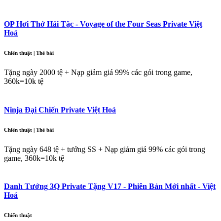
OP Hơi Thở Hải Tặc - Voyage of the Four Seas Private Việt
Hoá
Chiến thuật | Thẻ bài
Tặng ngày 2000 tệ + Nạp giảm giá 99% các gói trong game,
360k=10k tệ
Ninja Đại Chiến Private Việt Hoá
Chiến thuật | Thẻ bài
Tặng ngày 648 tệ + tướng SS + Nạp giảm giá 99% các gói trong
game, 360k=10k tệ
Danh Tướng 3Q Private Tặng V17 - Phiên Bản Mới nhất - Việt
Hoá
Chiến thuật