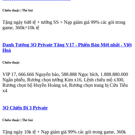
Chiến thuật | Thẻ bài
Tặng ngày 648 tệ + tướng SS + Nạp giảm giá 99% các gói trong
game, 360k=10k tệ
Danh Tướng 3Q Private Tặng V17 - Phiên Bản Mới nhất - Việt
Hoá
Chiến thuật
VIP 17, 666.666 Nguyên bảo, 588.888 Ngọc bích, 1.888.880.000
Ngân phiếu, Rương chọn tướng Kim x16, Lệnh chiêu mộ x300,
Rương chọn bộ Huyền Hoàng x4, Rương chọn trang bị Cửu Tiêu
x4
3Q Chiến Đi 3 Private
Chiến thuật | Thẻ bài
Tặng ngày 10k tệ + Nạp giảm giá 99% các gói trong game, 360k