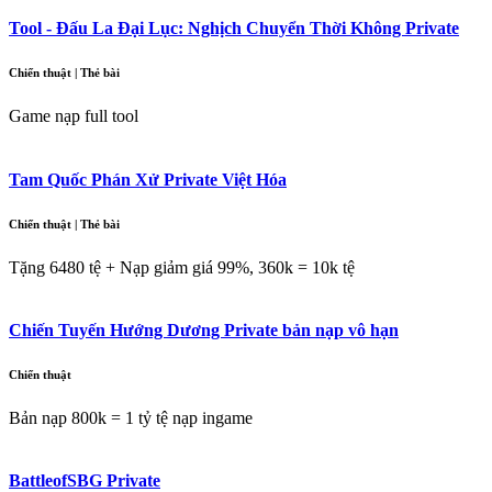
Tool - Đấu La Đại Lục: Nghịch Chuyển Thời Không Private
Chiến thuật | Thẻ bài
Game nạp full tool
Tam Quốc Phán Xử Private Việt Hóa
Chiến thuật | Thẻ bài
Tặng 6480 tệ + Nạp giảm giá 99%, 360k = 10k tệ
Chiến Tuyến Hướng Dương Private bản nạp vô hạn
Chiến thuật
Bản nạp 800k = 1 tỷ tệ nạp ingame
BattleofSBG Private