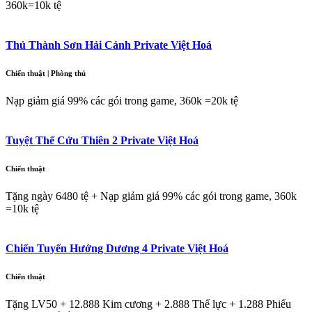
360k=10k tệ
Thủ Thành Sơn Hải Cảnh Private Việt Hoá
Chiến thuật | Phòng thủ
Nạp giảm giá 99% các gói trong game, 360k =20k tệ
Tuyệt Thế Cửu Thiên 2 Private Việt Hoá
Chiến thuật
Tặng ngày 6480 tệ + Nạp giảm giá 99% các gói trong game, 360k
=10k tệ
Chiến Tuyến Hướng Dương 4 Private Việt Hoá
Chiến thuật
Tặng LV50 + 12.888 Kim cương + 2.888 Thể lực + 1.288 Phiếu