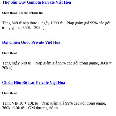
Thợ Săn Quỷ Gamota Private Việt Hoá
Chiến thuật | Thẻ bài | Phòng thủ
Tặng 648 tệ nạp thực + ngày 1000 tệ + Nạp giảm giá 99% các gói
trong game, 360k =20k tệ
Đại Chiến Quốc Private Việt Hoá
Chiến thuật
Tặng ngày 648 tệ + Nạp giảm giá 99% các gói trong game, 360k =
20k tệ
Chiến Hồn Bộ Lạc Private Việt Hoá
Chiến thuật
Tặng VIP 10 + 10k tệ + Nạp giảm giá 99% các gói trong game,
360k =10k tệ + GM thương thành