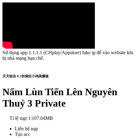
Sử dụng app 1.1.1.1 (CHplay/Appstore) fake ip để vào website khi
bị nhà mạng hạn chế.
天天狙击 0.1折疯狂小鸡高爆版
Nấm Lùn Tiến Lên Nguyên
Thuỷ 3 Private
BH
Tỉ lệ nạp 1:10
7.04MB
Liên hệ nạp
Tạo acc