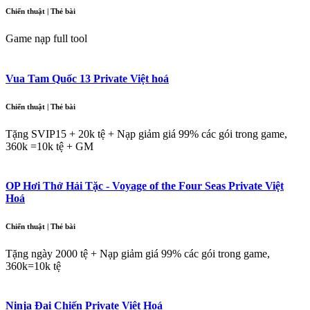
Chiến thuật | Thẻ bài
Game nạp full tool
Vua Tam Quốc 13 Private Việt hoá
Chiến thuật | Thẻ bài
Tặng SVIP15 + 20k tệ + Nạp giảm giá 99% các gói trong game,
360k =10k tệ + GM
OP Hơi Thở Hải Tặc - Voyage of the Four Seas Private Việt
Hoá
Chiến thuật | Thẻ bài
Tặng ngày 2000 tệ + Nạp giảm giá 99% các gói trong game,
360k=10k tệ
Ninja Đại Chiến Private Việt Hoá