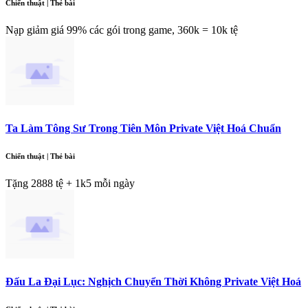
Chiến thuật | Thẻ bài
Nạp giảm giá 99% các gói trong game, 360k = 10k tệ
Ta Làm Tông Sư Trong Tiên Môn Private Việt Hoá Chuẩn
Chiến thuật | Thẻ bài
Tặng 2888 tệ + 1k5 mỗi ngày
Đấu La Đại Lục: Nghịch Chuyển Thời Không Private Việt Hoá