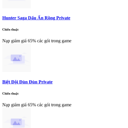
Hunter Saga Dấu Ấn Rồng Private
Chiến thuật
Nạp giảm giá 65% các gói trong game
Biệt Đội Đùn Đùn Private
Chiến thuật
Nạp giảm giá 65% các gói trong game