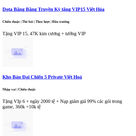
Dota Băng Băng Truyền Kỳ tặng VIP15 Việt Hóa
Chiến thuật | Thẻ bài | Theo lượt | Đấu trường
Tặng VIP 15, 47K kim cương + tướng VIP
Kho Báu Đại Chiến 5 Private Việt Hoá
Nhập vai | Chiến thuật
Tặng VIp 6 + ngày 2000 tệ + Nạp giảm giá 99% các gói trong
game, 360k =10k tệ