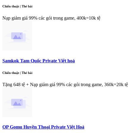
Chiến thuật | Thẻ bài
Nạp giảm giá 99% các gói trong game, 400k=10k tệ
Samkok Tam Quốc Private Việt hoá
Chiến thuật | Thẻ bài
Tặng 648 tệ + Nạp giảm giá 99% các gói trong game, 360k=20k tệ
OP Gomu Huyền Thoại Private Việt Hoá