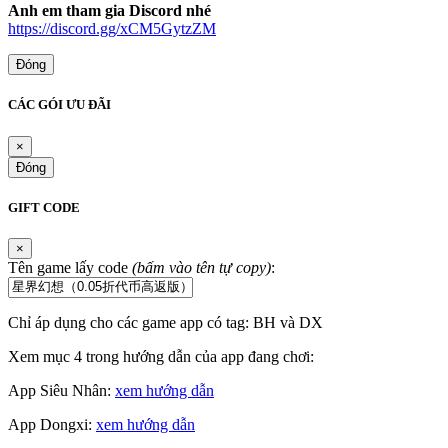
Anh em tham gia Discord nhé
https://discord.gg/xCM5GytzZM
Đóng
CÁC GÓI ƯU ĐÃI
×
Đóng
GIFT CODE
×
Tên game lấy code
(bấm vào tên tự copy)
:
Chỉ áp dụng cho các game app có tag:
BH
và
DX
Xem mục 4 trong hướng dẫn của app đang chơi:
App Siêu Nhân:
xem hướng dẫn
App Dongxi:
xem hướng dẫn