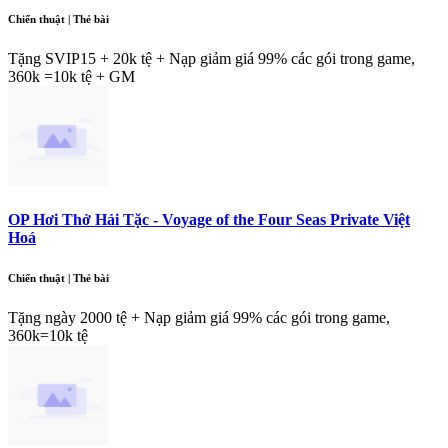
Chiến thuật | Thẻ bài
Tặng SVIP15 + 20k tệ + Nạp giảm giá 99% các gói trong game,
360k =10k tệ + GM
OP Hơi Thở Hải Tặc - Voyage of the Four Seas Private Việt
Hoá
Chiến thuật | Thẻ bài
Tặng ngày 2000 tệ + Nạp giảm giá 99% các gói trong game,
360k=10k tệ