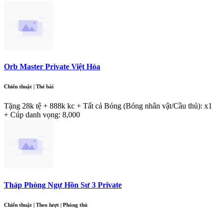
Orb Master Private Việt Hóa
Chiến thuật | Thẻ bài
Tặng 28k tệ + 888k kc + Tất cả Bóng (Bóng nhân vật/Cầu thủ): x1
+ Cúp danh vọng: 8,000
Tháp Phòng Ngự Hồn Sư 3 Private
Chiến thuật | Theo lượt | Phòng thủ