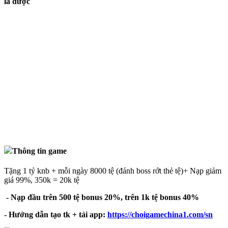
là được
Thông tin game
Tặng 1 tỷ knb + mỗi ngày 8000 tệ (đánh boss rớt thẻ tệ)+ Nạp giảm
giá 99%, 350k = 20k tệ
- Nạp đầu trên 500 tệ bonus 20%, trên 1k tệ bonus 40%
- Hướng dẫn tạo tk + tải app:
https://choigamechina1.com/sn