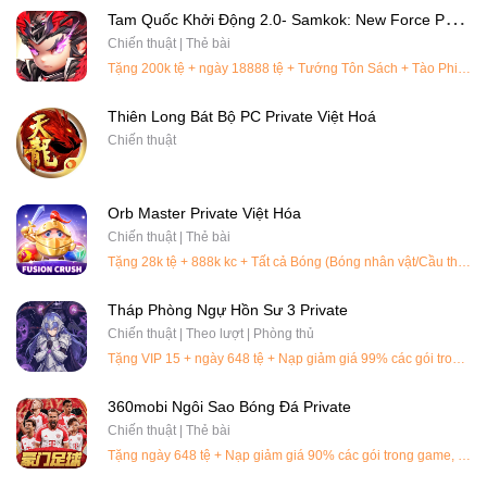
T
Am Quốc Khởi Động 2.0- Samkok: New Force Private Việt Hoá
Chiến thuật | Thẻ bài
Tặng 200k tệ + ngày 18888 tệ + Tướng Tôn Sách + Tào Phi + vô số quà VIP
Thiên Long Bát Bộ PC Private Việt Hoá
Chiến thuật
Orb Master Private Việt Hóa
Chiến thuật | Thẻ bài
Tặng 28k tệ + 888k kc + Tất cả Bóng (Bóng nhân vật/Cầu thủ): x1 + Cúp danh vọng: 8,000
Tháp Phòng Ngự Hồn Sư 3 Private
Chiến thuật | Theo lượt | Phòng thủ
Tặng VIP 15 + ngày 648 tệ + Nạp giảm giá 99% các gói trong game, 360k =10k tệ
360mobi Ngôi Sao Bóng Đá Private
Chiến thuật | Thẻ bài
Tặng ngày 648 tệ + Nạp giảm giá 90% các gói trong game, 360k = 1k tệ