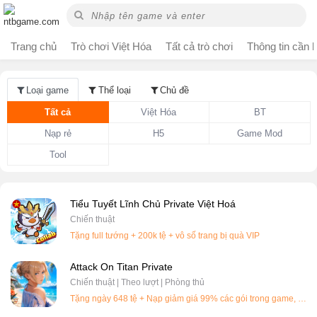
Trang chủ
Trò chơi Việt Hóa
Tất cả trò chơi
Thông tin cần b
Loại game
Thể loại
Chủ đề
Tất cả
Việt Hóa
BT
Nạp rẻ
H5
Game Mod
Tool
Tiểu Tuyết Lĩnh Chủ Private Việt Hoá
Chiến thuật
Tặng full tướng + 200k tệ + vô số trang bị quà VIP
Attack On Titan Private
Chiến thuật | Theo lượt | Phòng thủ
Tặng ngày 648 tệ + Nạp giảm giá 99% các gói trong game, 360k =10k tệ