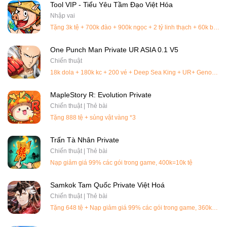
Tool VIP - Tiểu Yêu Tầm Đạo Việt Hóa
Nhập vai
Tặng 3k tệ + 700k đào + 900k ngọc + 2 tỷ linh thạch + 60k bình + huyễn hoá VIP
One Punch Man Private UR ASIA 0.1 V5
Chiến thuật
18k dola + 180k kc + 200 vé + Deep Sea King + UR+ Genos Awakening Stone*1
MapleStory R: Evolution Private
Chiến thuật | Thẻ bài
Tặng 888 tệ + sủng vật vàng *3
Trấn Tà Nhân Private
Chiến thuật | Thẻ bài
Nạp giảm giá 99% các gói trong game, 400k=10k tệ
Samkok Tam Quốc Private Việt Hoá
Chiến thuật | Thẻ bài
Tặng 648 tệ + Nạp giảm giá 99% các gói trong game, 360k=20k tệ