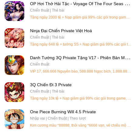
O
P Hơi Thở Hải Tặc - Voyage Of The Four Seas Private Việt Hoá
Chiến thuật | Thẻ bài
Tặng ngày 2000 tệ + Nạp giảm giá 99% các gói trong game, 360k=10k tệ
Ninja Đại Chiến Private Việt Hoá
Chiến thuật | Thẻ bài
Tặng ngày 648 tệ + tướng SS + Nạp giảm giá 99% các gói trong game, 360k=10k tệ
D
Anh Tướng 3Q Private Tặng V17 - Phiên Bản Mới Nhất - Việt Hoá
Chiến thuật
VIP 17, 666.666 Nguyên bảo, 588.888 Ngọc bích, 1.888.880.000 Ngân phiếu, Rương chọn tướng Kim x16, Lệnh chiêu mộ x300, Rương chọn bộ Huyền Hoàng x4, Rương chọn trang bị Cửu Tiêu x4
3Q Chiến Đi 3 Private
Chiến thuật | Thẻ bài
Tặng ngày 10k tệ + Nạp giảm giá 99% các gói trong game, 360k =10k tệ
One Piece Burning Will 4.5 Private
Nhập vai | Chiến thuật | Theo lượt
Kim cương màu *88888, thỏi vàng *6666 vạn, vé chiêu mộ UR *188, rương mật truyền thư *166, chiến hồn vàng 1888, rương tự chọn UR*400, gói quà lớn SSR 104 chọn *1