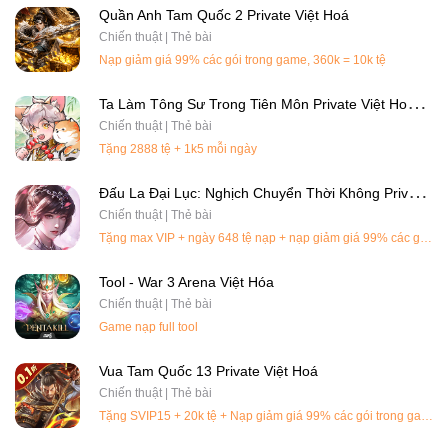
Quần Anh Tam Quốc 2 Private Việt Hoá
Chiến thuật | Thẻ bài
Nạp giảm giá 99% các gói trong game, 360k = 10k tệ
T
A Làm Tông Sư Trong Tiên Môn Private Việt Hoá Chuẩn
Chiến thuật | Thẻ bài
Tặng 2888 tệ + 1k5 mỗi ngày
Đ
Ấu La Đại Lục: Nghịch Chuyển Thời Không Private Việt Hoá
Chiến thuật | Thẻ bài
Tặng max VIP + ngày 648 tệ nạp + nạp giảm giá 99% các gói trong game, 360k =10k tệ
Tool - War 3 Arena Việt Hóa
Chiến thuật | Thẻ bài
Game nạp full tool
Vua Tam Quốc 13 Private Việt Hoá
Chiến thuật | Thẻ bài
Tặng SVIP15 + 20k tệ + Nạp giảm giá 99% các gói trong game, 360k =10k tệ + GM